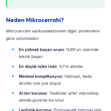
Neden Mikrocerrahi?
Mikrocerrahi varikoselektominin diğer yöntemlere
göre üstünlükleri:
En yüksek başarı oranı:
%99'un üzerinde
teknik başarı
En düşük nüks riski:
%1'in altında
Minimal komplikasyon:
Hidrosel, testis
atrofisi riski çok düşük
Arteri koruma:
Testiküler arter mikroskop
altında güvenle korunur
Lenfatik koruma:
Postoperatif hidrosel riski