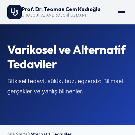
Prof. Dr. Teoman Cem Kadıoğlu
ÜROLOJI VE ANDROLOJI UZMANI
Varikosel ve Alternatif
Tedaviler
Bitkisel tedavi, sülük, buz, egzersiz: Bilimsel
gerçekler ve yanlış bilinenler.
Ana Sayfa
Alternatif Tedaviler